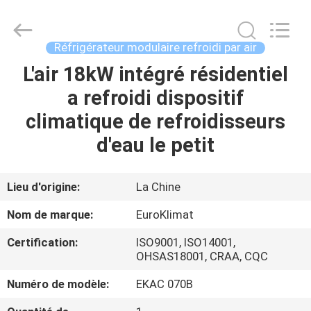
EuroKlimat
Air-
Conditioning
&
Refrigeration
Réfrigérateur modulaire refroidi par air
Co.,
Ltd.
L'air 18kW intégré résidentiel
MAISON
All
Rights
Reserved.
a refroidi dispositif
DES
climatique de refroidisseurs
PRODUITS
d'eau le petit
AU
Lieu d'origine:
La Chine
SUJET
Nom de marque:
EuroKlimat
DE
Certification:
ISO9001, ISO14001,
NOUS
OHSAS18001, CRAA, CQC
Numéro de modèle:
EKAC 070B
VISITE