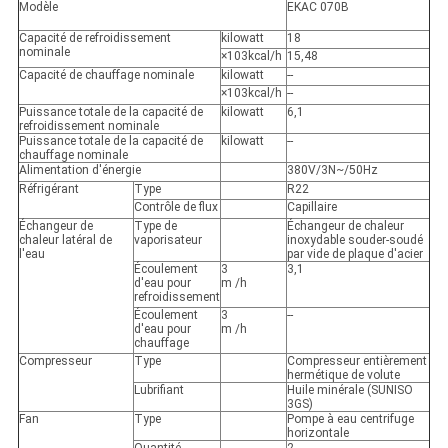
Modèle
EKAC 070B
Capacité de refroidissement
kilowatt
18
nominale
×103kcal/h
15,48
Capacité de chauffage nominale
kilowatt
--
×103kcal/h
--
Puissance totale de la capacité de
kilowatt
6,1
refroidissement nominale
Puissance totale de la capacité de
kilowatt
--
chauffage nominale
Alimentation d'énergie
380V/3N~/50Hz
Réfrigérant
Type
R22
Contrôle de flux
Capillaire
Échangeur de
Type de
Échangeur de chaleur
chaleur latéral de
vaporisateur
inoxydable souder-soudé
l'eau
par vide de plaque d'acier
Écoulement
3
3,1
d'eau pour
m /h
refroidissement
Écoulement
3
--
d'eau pour
m /h
chauffage
Compresseur
Type
Compresseur entièrement
hermétique de volute
Lubrifiant
Huile minérale (SUNISO
3GS)
Fan
Type
Pompe à eau centrifuge
horizontale