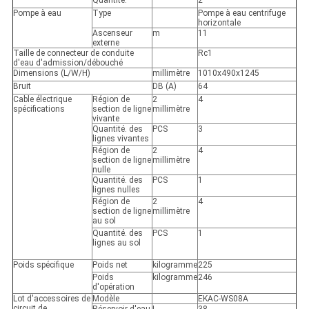
Quantité.
2
Pompe à eau
Type
Pompe à eau centrifuge
horizontale
Ascenseur
m
11
externe
Taille de connecteur de conduite
Rc1
d'eau d'admission/débouché
Dimensions (L/W/H)
millimètre
1010x490x1245
Bruit
DB (A)
64
Cable électrique
Région de
2
4
spécifications
section de ligne
millimètre
vivante
Quantité. des
PCS
3
lignes vivantes
Région de
2
4
section de ligne
millimètre
nulle
Quantité. des
PCS
1
lignes nulles
Région de
2
4
section de ligne
millimètre
au sol
Quantité. des
PCS
1
lignes au sol
Poids spécifique
Poids net
kilogramme
225
Poids
kilogramme
246
d'opération
Lot d'accessoires de
Modèle
EKAC-WS08A
circuit de