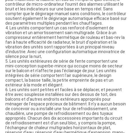
contrôleur de micro-ordinateur fournit des alarmes utilisant le
bruit et les indicateurs sur une base en temps réel. Sans
compter que le dégivrage manuel sans conditions, le contrôleur
soutient également le dégivrage automatique efficace basé sur
des paramètres multiples pendant les chauffages.
4. Les unités comportent un cas renforcé d'isolement de
vibration et un amortissement sain multigrade. Grâce à un
compresseur entièrement hermétique de rouleau et bas-rev la
fan à haute efficacité de radiateur, le bruit d'opération et la
vibration des unités sont rapportées à un principal niveau
d'industrie. Avec une configuration automatique innovatrice de
silence pour la nuit,
5. Les unités extérieures de série de fente comportent une
mini-conception superbe-mince qui occupe moins de secteur
sur le balcon et n'affecte pas l'éclairage de jour. Les unités
intégrées de série comportent l'air supérieure, le design
compact, la basse taille, la petite empreinte de pas et un
extérieur à la mode et élégant.
6. Les unités sont petites et faciles à se déplacer, et peuvent
être avec souplesse installées sur des dessus de toit, des
balcons et d'autres endroits extérieurs appropriés pour
ménager de l'espace précieux de bâtiment. Il n'y a aucun besoin
de concevoir ou a installé une tour de refroidissement, une
chaudière, une pompe de refroidissement ou des tuyaux
appropriés. Chacun des dix accessoires importants du circuit
de refroidissement est d'un seul bloc, y compris la pompe,
l'échangeur de chaleur multigrades horizontaux de plat,
réservoir d'eau, réservoir d'eau hermétique d'expansion, mano-