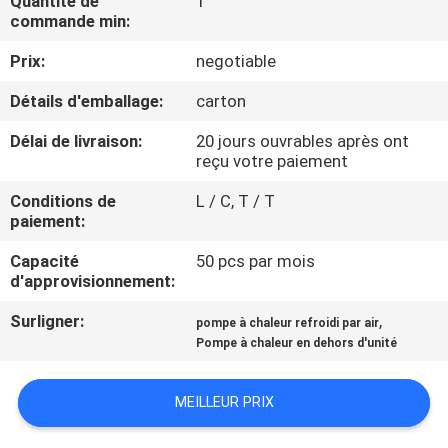
Quantité de
1
D'USINE
commande min:
Prix:
negotiable
CONTRÔLE
Détails d'emballage:
carton
DE
Délai de livraison:
20 jours ouvrables après ont
QUALITÉ
reçu votre paiement
Conditions de
L / C, T / T
CONTACTEZ-
paiement:
NOUS
Capacité
50 pcs par mois
d'approvisionnement:
DEMANDEZ
Surligner:
,
pompe à chaleur refroidi par air
UNE
Pompe à chaleur en dehors d'unité
CITATION
MEILLEUR PRIX
COMPANY