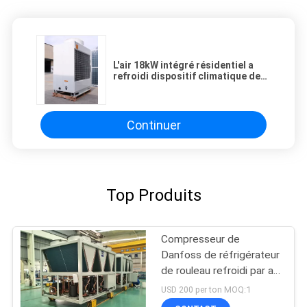
L'air 18kW intégré résidentiel a
refroidi dispositif climatique de
refroidisseurs d'eau le petit
Continuer
Top Produits
Compresseur de
Danfoss de réfrigérateur
de rouleau refroidi par air
modulaire de R410A
USD 200 per ton MOQ:1
345kW