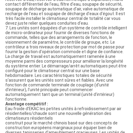
contact différentiel de l'eau, filtre d'eau, soupape de sécurité,
soupape de décharge automatique d'air, valve automatique de
recharge de l'eau et soupape de décharge d'eaux d'égout. Il est
très facile installer le climatiseur central de totalité car vous
devez juste relier quelques conduites d'eau.
7. Les unités sont équipées d'un système de contrôle intelligent
de micro-ordinateur pour fournir de diverses fonctions de
commande, telles que des arrangements de fonction, le
visionnement de paramètre, le contrôle de groupe, etc. Le
contrôleur a trois niveaux de protection par mot de passe pour
fournir la gestion d'opération commode et digne de confiance.
La charge de travail est automatiquement ramenée à une
moyenne parmi des compresseurs pour améliorer la longévité
du système entier. Le démarrage/arrêt automatiques peut être
configuré pour le climatiseur central sur une base
hebdomadaire. Les caractéristiques totales de sécurité
s'assurent que les unités sont sûres et fiables. Avec une
fonction de commande terminale de couplage (d'unité
d'intérieur), l'unité principale peut commencer
automatiquement tant que un terminal (unité d'intérieur)
fonctionne.
Avantage compétitif :
Eau froide d'EKAC les petites unités à refroidissement par air
résidentielles/chaude sont une nouvelle génération des
climatiseurs résidentiels
construit pour le marché chinois basé sur des concepts de
construction européens marginaux pour équiper bien de
diverses tapisseries d'ameublement gracieuses. Les unités de