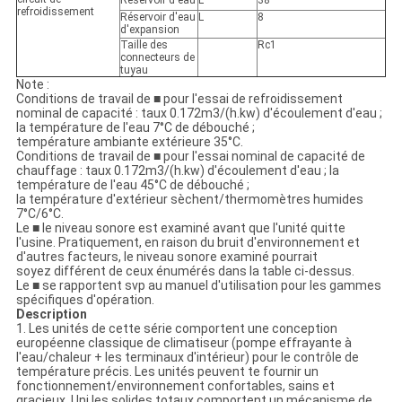
Réservoir d'eau
L
38
refroidissement
Réservoir d'eau
L
8
d'expansion
Taille des
Rc1
connecteurs de
tuyau
Note :
Conditions de travail de ■ pour l'essai de refroidissement
nominal de capacité : taux 0.172m3/(h.kw) d'écoulement d'eau ;
la température de l'eau 7°C de débouché ;
température ambiante extérieure 35°C.
Conditions de travail de ■ pour l'essai nominal de capacité de
chauffage : taux 0.172m3/(h.kw) d'écoulement d'eau ; la
température de l'eau 45°C de débouché ;
la température d'extérieur sèchent/thermomètres humides
7°C/6°C.
Le ■ le niveau sonore est examiné avant que l'unité quitte
l'usine. Pratiquement, en raison du bruit d'environnement et
d'autres facteurs, le niveau sonore examiné pourrait
soyez différent de ceux énumérés dans la table ci-dessus.
Le ■ se rapportent svp au manuel d'utilisation pour les gammes
spécifiques d'opération.
Description
1. Les unités de cette série comportent une conception
européenne classique de climatiseur (pompe effrayante à
l'eau/chaleur + les terminaux d'intérieur) pour le contrôle de
température précis. Les unités peuvent te fournir un
fonctionnement/environnement confortables, sains et
gracieux. Uni les solides totaux comportent un mécanisme de