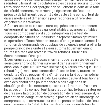
radiateur utilisant l'air circulatoire et les besoins aucune tour de
refroidissement. Ceci épargne non seulement le coût de la tour
de refroidissement, mais ménage également de l'espace
précieux de bâtiment. Les unités de cette série comportent de
divers modèles et dimensions pour répondre à différentes
exigences d'installation.
2. Des unités de cette série sont équipées des compresseurs
entièrement hermétiques qui sont stables, avancés et fiables.
Tous les composants ont subi l'intégration et le test de
compatibilité stricts pour assurer la représentation optimisée
et opération efficace/économiseuse d'énergie toute l'année. La
fonction de commande de couplage de solénoïde peut arrêter la
pompe principale à unité et à eau automatiquement quand
toutes les fans ont arrêté le travail, rendant l'unité plus
économiseuse d'énergie.
3. Les longs et stricts essais montrent que les unités de cette
série peuvent fonctionner sûrement dans un environnement
aussi chaud que 48°C (refroidissement) ou aussi froid que -10°C
(chauffage). Avec une conception futée de fente, toutes les
conduites d'eau peuvent être d'intérieur installé pour empêcher
geler pendant des hivers froids. Les unités peuvent fonctionner
avec des chaudières pour répondre à des exigences de
chauffage dans les secteurs qui sont extrêmement froids en
hiver. Les unités comportent la protection haute-basse intégrée
de pression, la protection de congélation de refroidissement, la
protection de congélation d'hiver, la protection de surcharge de
compresseur, le commutateur etc. de pression-baisse de l'eau
pour maximiser la fiabilité. En cas de n'importe quel échec, le