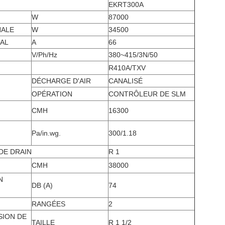
EKRT300A
W
87000
NALE
W
34500
AL
A
66
V/Ph/Hz
380~415/3N/50
R410A/TXV
DÉCHARGE D'AIR
CANALISÉ
OPÉRATION
CONTRÔLEUR DE SLM
CMH
16300
Pa/in.wg.
300/1.18
DE DRAIN
R 1
CMH
38000
N
DB (A)
74
RANGÉES
2
SION DE
TAILLE
R 1 1/2