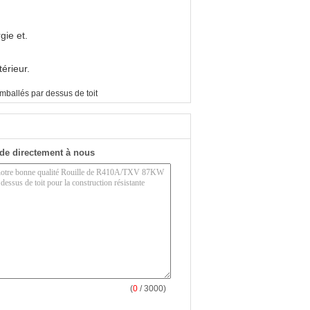
gie et.
térieur.
emballés par dessus de toit
de directement à nous
(
0
/ 3000)