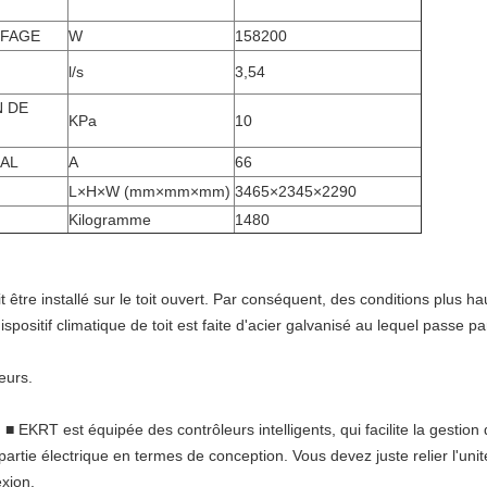
FFAGE
W
158200
l/s
3,54
N DE
KPa
10
AL
A
66
L×H×W (mm×mm×mm)
3465×2345×2290
Kilogramme
1480
it être installé sur le toit ouvert. Par conséquent, des conditions plus 
spositif climatique de toit est faite d'acier galvanisé au lequel passe pa
eurs.
u ■ EKRT est équipée des contrôleurs intelligents, qui facilite la gestion 
a partie électrique en termes de conception. Vous devez juste relier l'unit
exion.