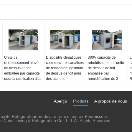
Unité de
Dispositifs climatiques
380V capacité de
L
refroidissement élevée
commerciaux canalisés
refroidissement d'unité
c
de dessus de toit
de rendement optimum
de dessus de toit
c
emballée par capacité
de dessus de toit pour
emballée par
m
pour la purification d'air
des ateliers
humidification de 3
R
phases petite
Aperçu
Produits
A propos de nous
alité Réfrigérateur modulaire refroidi par air Fournisseur.
Conditioning & Refrigeration Co., Ltd. All Rights Reserved.