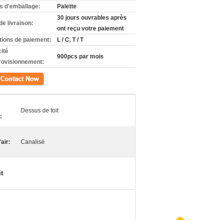
ls d'emballage:
Palette
30 jours ouvrables après
de livraison:
ont reçu votre paiement
tions de paiement:
L / C, T / T
ité
900pcs par mois
rovisionnement:
ct
Dessus de toit
:
air:
Canalisé
t