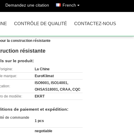
Demandez une citation
French
INE
CONTRÔLE DE QUALITÉ
CONTACTEZ-NOUS
our la construction résistante
ruction résistante
ls sur le produit:
'origine:
La Chine
e marque:
EuroKlimat
ISO9001, ISO14001,
cation:
OHSAS18001, CRAA, CQC
o de modèle:
EKRT
itions de paiement et expédition:
ité de commande
1 pcs
negotiable