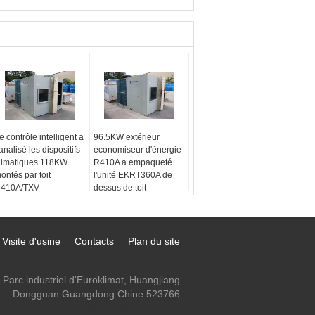
e contrôle intelligent a
96.5KW extérieur
analisé les dispositifs
économiseur d'énergie
limatiques 118KW
R410A a empaqueté
ontés par toit
l'unité EKRT360A de
410A/TXV
dessus de toit
Visite d'usine
Contacts
Plan du site
Parc industriel d'Euroklimat, Huangjiang
Dongguan Guangdong Chine 523766
lengzl@euroklimat.com.cn