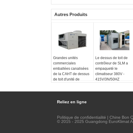
Autres Produits
Grandes unités
Le dessus de toit de
commerciales
contrôleur de SLM a
emballées canalisées
empaqueté le
de la CAHT de dessus
climatiseur 380V -
de toit d'unité de
415V/3N/50HZ
dessus de toit
Reliez en ligne
Politique de confidentialité
| Chine Bon Qu
© 2015 - 2025 Guangdong EuroKlimat Air-