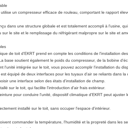
iable
T utilise un compresseur efficace de rouleau, comportant le rapport élev
nçu dans une structure globale et est totalement accompli à l'usine, qui
ur le site et le remplissage du réfrigérant malpropre sur le site et améli
bles
tique de toit d'EKRT prend en compte les conditions de l'installation des 
La base soutient également le poids du compresseur, de la bobine d'éc
l'unité intégrée sur le toit, vous pouvez accomplir l'installation du disp
 est équipé de deux interfaces pour les tuyaux d'air se reliants dans la d
isir une interface selon des états d'installation de champ.
lé sur le toit, qui facilite l'introduction d'air frais extérieur.
einture pour conduire l'unité, dispositif climatique d'EKRT peut ajuster l
ectement installé sur le toit, sans occuper l'espace d'intérieur.
doivent commander la température, l'humidité et la propreté dans les sec