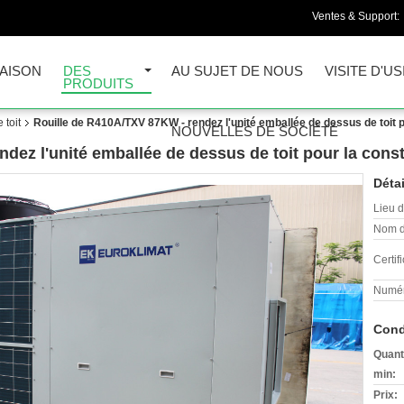
Ventes & Support:
AISON
DES
AU SUJET DE NOUS
VISITE D'US
PRODUITS
 toit
Rouille de R410A/TXV 87KW - rendez l'unité emballée de dessus de toit p
NOUVELLES DE SOCIÉTÉ
dez l'unité emballée de dessus de toit pour la const
Détai
Lieu d
Nom d
Certifi
Numér
Cond
Quant
min:
Prix: