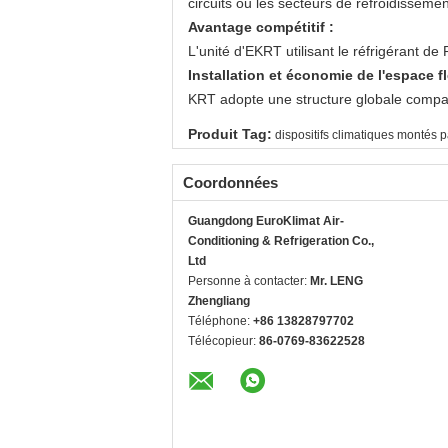
circuits ou les secteurs de refroidisseme
Avantage compétitif :
L'unité d'EKRT utilisant le réfrigérant d
Installation et économie de l'espace fl
KRT adopte une structure globale compacte. L
Produit Tag:
dispositifs climatiques montés pa
Coordonnées
Guangdong EuroKlimat Air-
Conditioning & Refrigeration Co.,
Ltd
Personne à contacter:
Mr. LENG
Zhengliang
Téléphone:
+86 13828797702
Télécopieur:
86-0769-83622528