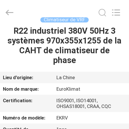
EuroKlimat
Air-
Conditioning
&
Refrigeration
Climatiseur de VRF
Co.,
Ltd.
R22 industriel 380V 50Hz 3
MAISON
All
Rights
Reserved.
systèmes 970x355x1255 de la
DES
CAHT de climatiseur de
PRODUITS
phase
AU
Lieu d'origine:
La Chine
SUJET
Nom de marque:
EuroKlimat
DE
Certification:
ISO9001, ISO14001,
NOUS
OHSAS18001, CRAA, CQC
Numéro de modèle:
EKRV
VISITE