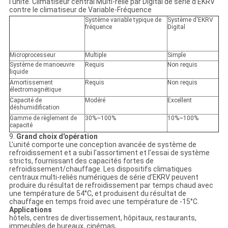
l'unité. Climatiseur central Multi-relié par Digital de série d'EKRV
contre le climatiseur de Variable-Fréquence
Système variable typique de
Système d'EKRV
fréquence
Digital
Microprocesseur
Multiple
Simple
Système de manoeuvre
Requis
Non requis
liquide
Amortissement
Requis
Non requis
électromagnétique
Capacité de
Modéré
Excellent
déshumidification
Gamme de règlement de
30%~100%
10%~100%
capacité
9.
Grand choix d'opération
L'unité comporte une conception avancée de système de
refroidissement et a subi l'assortiment et l'essai de système
stricts, fournissant des capacités fortes de
refroidissement/chauffage. Les dispositifs climatiques
centraux multi-reliés numériques de série d'EKRV peuvent
produire du résultat de refroidissement par temps chaud avec
une température de 54°C, et produisent du résultat de
chauffage en temps froid avec une température de -15°C.
Applications
hôtels, centres de divertissement, hôpitaux, restaurants,
immeubles de bureaux, cinémas,