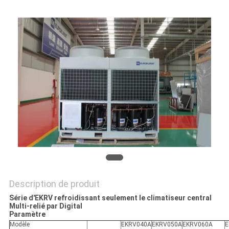
NEWS
PLAN
DU
SITE
PRIVACY
POLICY
Description de produit
Série d'EKRV refroidissant seulement le climatiseur central
Multi-relié par Digital
Paramètre
Modèle
EKRV040A
EKRV050A
EKRV060A
E