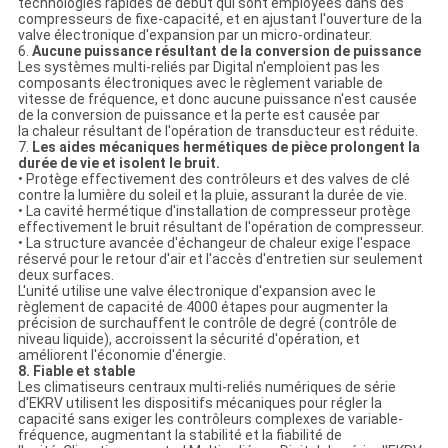
technologies rapides de début qui sont employées dans des
compresseurs de fixe-capacité, et en ajustant l'ouverture de la
valve électronique d'expansion par un micro-ordinateur.
6.
Aucune puissance résultant de la conversion de puissance
Les systèmes multi-reliés par Digital n'emploient pas les
composants électroniques avec le règlement variable de
vitesse de fréquence, et donc aucune puissance n'est causée
de la conversion de puissance et la perte est causée par
la chaleur résultant de l'opération de transducteur est réduite.
7.
Les aides mécaniques hermétiques de pièce prolongent la
durée de vie et isolent le bruit.
• Protège effectivement des contrôleurs et des valves de clé
contre la lumière du soleil et la pluie, assurant la durée de vie.
• La cavité hermétique d'installation de compresseur protège
effectivement le bruit résultant de l'opération de compresseur.
• La structure avancée d'échangeur de chaleur exige l'espace
réservé pour le retour d'air et l'accès d'entretien sur seulement
deux surfaces.
L'unité utilise une valve électronique d'expansion avec le
règlement de capacité de 4000 étapes pour augmenter la
précision de surchauffent le contrôle de degré (contrôle de
niveau liquide), accroissent la sécurité d'opération, et
améliorent l'économie d'énergie.
8. Fiable et stable
Les climatiseurs centraux multi-reliés numériques de série
d'EKRV utilisent les dispositifs mécaniques pour régler la
capacité sans exiger les contrôleurs complexes de variable-
fréquence, augmentant la stabilité et la fiabilité de